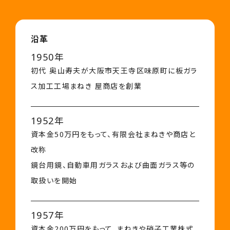
沿革
1950年
初代 奥山寿夫が大阪市天王寺区味原町に板ガラ
ス加工工場まねき 屋商店を創業
1952年
資本金50万円をもって、有限会社まねきや商店と
改称
鏡台用鏡、自動車用ガラスおよび曲面ガラス等の
取扱いを開始
1957年
資本金200万円をもって、まねきや硝子工業株式