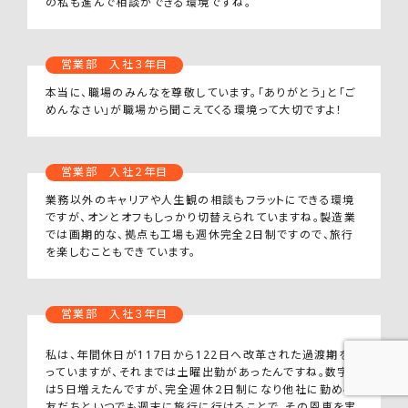
の私も進んで相談ができる環境ですね。
営業部 入社３年目
本当に、職場のみんなを尊敬しています。「ありがとう」と「ご
めんなさい」が職場から聞こえてくる環境って大切ですよ！
営業部 入社２年目
業務以外のキャリアや人生観の相談もフラットにできる環境
ですが、オンとオフもしっかり切替えられていますね。製造業
では画期的な、拠点も工場も週休完全2日制ですので、旅行
を楽しむこともできています。
営業部 入社３年目
私は、年間休日が117日から122日へ改革された過渡期を知
っていますが、それまでは土曜出勤があったんですね。数字上
は5日増えたんですが、完全週休２日制になり他社に勤める
友だちといつでも週末に旅行に行けることで、その恩恵を実