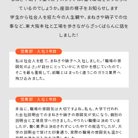
ているのでしょうか。座談の様子をお知らせします
学生から社会人を経た今の人生観や、まねきや硝子での仕
事など、東大阪本社と工場を歩きながらざっくばらんに話を
しました！
営業部 入社３年目
私は社会人を経て、まねきや硝子へ入社しました。「職場の雰
囲気のよさ」が自分にとっていかに大切かを感じていたので、
そこを最も重視して、前職とはまったく違うこのガラス業界へ
飛び込みました。
営業部 入社１年目
本当に、職場の雰囲気は大切ですよね。私も、大学で行われ
た会社説明会でのまねきや硝子の雰囲気が気になり、個別の
説明会と工場見学へ行きました。やりたい職種は決めていま
したが、働く業界は決めきれずにいた中での就活でしたが、大
学の説明会で受けた印象通り、実際の職場の雰囲気も温かく