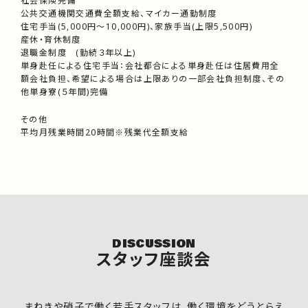
社会保険完備
公共交通機関交通費全額支給、マイカー通勤制度
住宅手当(5,000円～10,000円)、家族手当(上限5,500円)
産休・育休制度
退職金制度 (勤続３年以上)
単身赴任による住宅手当：会社都合による単身赴任は住居費用全
額会社負担、希望による場合は上限ありの一部会社負担制度、その
他単身寮(５年間)完備
その他
平均月残業時間20時間※残業代全額支給
DISCUSSION
スタッフ座談会
まねきや硝子で働く若手スタッフは、働く環境をどうとらえ