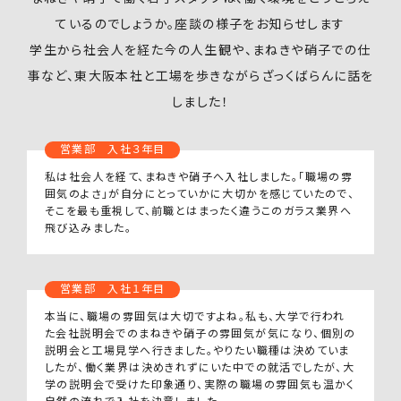
ているのでしょうか。座談の様子をお知らせします
学生から社会人を経た今の人生観や、まねきや硝子での仕
事など、東大阪本社と工場を歩きながらざっくばらんに話を
しました！
営業部 入社３年目
私は社会人を経て、まねきや硝子へ入社しました。「職場の雰
囲気のよさ」が自分にとっていかに大切かを感じていたので、
そこを最も重視して、前職とはまったく違うこのガラス業界へ
飛び込みました。
営業部 入社１年目
本当に、職場の雰囲気は大切ですよね。私も、大学で行われ
た会社説明会でのまねきや硝子の雰囲気が気になり、個別の
説明会と工場見学へ行きました。やりたい職種は決めていま
したが、働く業界は決めきれずにいた中での就活でしたが、大
学の説明会で受けた印象通り、実際の職場の雰囲気も温かく