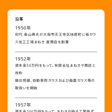
沿革
1950年
初代 奥山寿夫が大阪市天王寺区味原町に板ガラ
ス加工工場まねき 屋商店を創業
1952年
資本金50万円をもって、有限会社まねきや商店と
改称
鏡台用鏡、自動車用ガラスおよび曲面ガラス等の
取扱いを開始
1957年
資本金200万円をもって、まねきや硝子工業株式