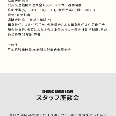
社会保険完備
公共交通機関交通費全額支給、マイカー通勤制度
住宅手当(5,000円～10,000円)、家族手当(上限5,500円)
産休・育休制度
退職金制度 (勤続３年以上)
単身赴任による住宅手当：会社都合による単身赴任は住居費用全
額会社負担、希望による場合は上限ありの一部会社負担制度、その
他単身寮(５年間)完備
その他
平均月残業時間20時間※残業代全額支給
DISCUSSION
スタッフ座談会
まねきや硝子で働く若手スタッフは、働く環境をどうとらえ