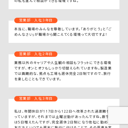
の私も進んで相談ができる環境ですね。
営業部 入社３年目
本当に、職場のみんなを尊敬しています。「ありがとう」と「ご
めんなさい」が職場から聞こえてくる環境って大切ですよ！
営業部 入社２年目
業務以外のキャリアや人生観の相談もフラットにできる環境
ですが、オンとオフもしっかり切替えられていますね。製造業
では画期的な、拠点も工場も週休完全2日制ですので、旅行
を楽しむこともできています。
営業部 入社３年目
私は、年間休日が117日から122日へ改革された過渡期を知
っていますが、それまでは土曜出勤があったんですね。数字上
は5日増えたんですが、完全週休２日制になり他社に勤める
友だちといつでも週末に旅行に行けることで、その恩恵を実