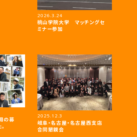
2026.3.24
桃山学院大学 マッチングセ
ミナー参加
2025.12.3
採用の募
岐阜・名古屋・名古屋西支店
。
合同懇親会