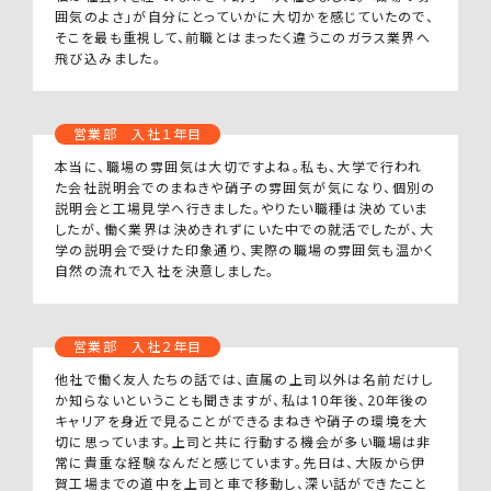
囲気のよさ」が自分にとっていかに大切かを感じていたので、
そこを最も重視して、前職とはまったく違うこのガラス業界へ
飛び込みました。
営業部 入社１年目
本当に、職場の雰囲気は大切ですよね。私も、大学で行われ
た会社説明会でのまねきや硝子の雰囲気が気になり、個別の
説明会と工場見学へ行きました。やりたい職種は決めていま
したが、働く業界は決めきれずにいた中での就活でしたが、大
学の説明会で受けた印象通り、実際の職場の雰囲気も温かく
自然の流れで入社を決意しました。
営業部 入社２年目
他社で働く友人たちの話では、直属の上司以外は名前だけし
か知らないということも聞きますが、私は10年後、20年後の
キャリアを身近で見ることができるまねきや硝子の環境を大
切に思っています。上司と共に行動する機会が多い職場は非
常に貴重な経験なんだと感じています。先日は、大阪から伊
賀工場までの道中を上司と車で移動し、深い話ができたこと