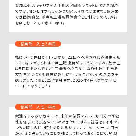
業務以外のキャリアや人生観の相談もフラットにできる環境
ですが、オンとオフもしっかり切替えられていますね。製造業
では画期的な、拠点も工場も週休完全2日制ですので、旅行
を楽しむこともできています。
営業部 入社３年目
私は、年間休日が117日から122日へ改革された過渡期を知
っていますが、それまでは土曜出勤があったんですね。数字上
は5日増えたんですが、完全週休２日制になり他社に勤める
友だちといつでも週末に旅行に行けることで、その恩恵を実
感しました。(※2025年9月現在、2026年4月より年間休日
126日となりました)
営業部 入社１年目
就活をするみなさんには、未知の業界であっても自分の可能
性を信じて飛び込んでいただきたいですね。就活をする中で、
つらい時しんどい時もあると思いますが、「なにか一つ、自分
が大切に思っていることを軸として持っておく」ことで、経験