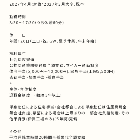
2027年４月(対象：2027年3月大卒、既卒)
勤務時間
8:30～17:30（うち休憩60分）
休 日
年間126日（土日・祝、GW、夏季休業、年末年始）
福利厚生
社会保険完備
公共交通機関交通費全額支給、マイカー通勤制度
住宅手当(5,000円～10,000円)、家族手当(上限5,500円)
皆勤手当・禁煙手当・残食手当
>
産休・育休制度
退職金制度 (勤続３年以上)
単身赴任による住宅手当：会社都合による単身赴任は住居費用全
額会社負担、希望による場合は上限ありの一部会社負担制度、その
他単身寮(伊賀工場のみ)(５年間)完備
その他
平均月残業時間20時間※残業代全額支給